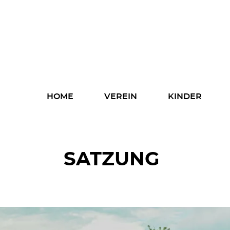
Home
Verein
Kinder
Navigation
HOME
VEREIN
KINDER
überspringen
Eltern
Fachkräfte
SATZUNG
Spenden