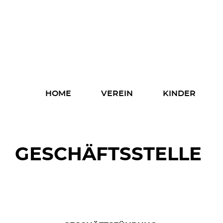
Home
Verein
Kinder
Navigation
HOME
VEREIN
KINDER
überspringen
Eltern
Fachkräfte
GESCHÄFTSSTELLE
Spenden