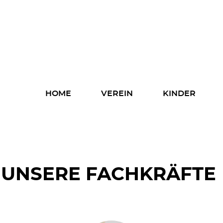
Home
Verein
Kinder
Navigation
HOME
VEREIN
KINDER
überspringen
Eltern
Fachkräfte
Spenden
UNSERE FACHKRÄFTE