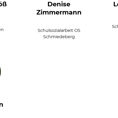
öß
Denise
L
Zimmermann
Sc
en
Schulsozialarbeit OS
Schmiedeberg
n