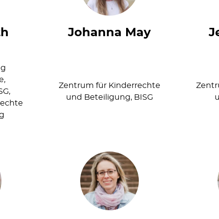
th
Johanna May
J
ng
e,
Zentrum für Kinderrechte
Zentr
SG,
und Beteiligung, BISG
u
rechte
ng