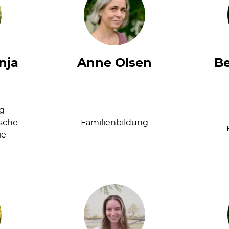
nja
Anne Olsen
Be
ng
sche
Familienbildung
ie