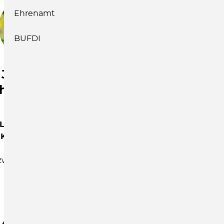
Ehrenamt
BUFDI
Josefine
Maria Irmscher
chuhmacher
Leitung
Team
Leitung
Team
Familienbildung
Kinderschutz
Familienbildung, BISG
werk Frühe Hilfen,
BISG