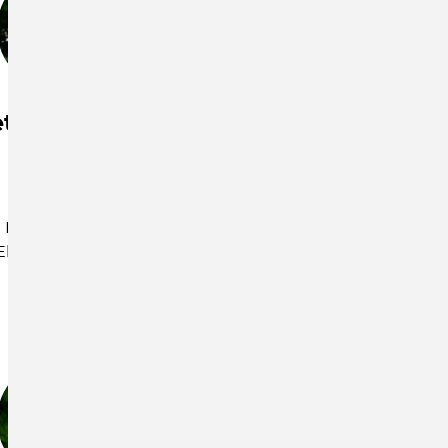
ttina Götze
Ruth Libuda
Elternbegleitung
Koordination
GS Ruppendorf
ElternChanceN
GS Pretzschendorf