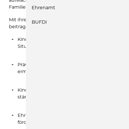
aufwachsen, ihre Rechte gewahrt werden und
Familien die Hilfe erhalten, die sie benötigen.
Ehrenamt
Mit Ihrer Mitgliedschaft können Sie dazu
BUFDI
beitragen:
Kinder und Familien in schwierigen
Situationen zu unterstützen
Präventions- und Beratungsangebote zu
ermöglichen
Kinderrechte in unserer Gesellschaft zu
stärken
Ehrenamtliches Engagement vor Ort zu
fördern